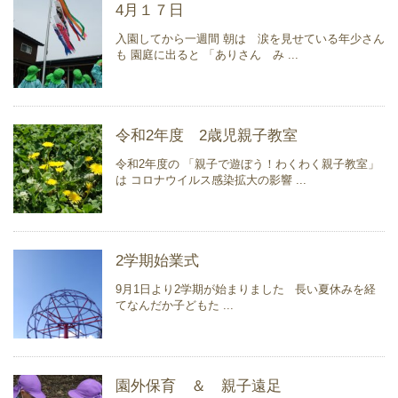
4月１７日
入園してから一週間 朝は 涙を見せている年少さん
も 園庭に出ると 「ありさん み ...
令和2年度 2歳児親子教室
令和2年度の 「親子で遊ぼう！わくわく親子教室」
は コロナウイルス感染拡大の影響 ...
2学期始業式
9月1日より2学期が始まりました 長い夏休みを経
てなんだか子どもた ...
園外保育 ＆ 親子遠足