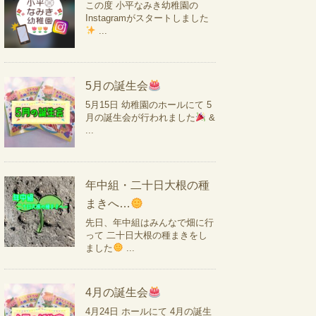
この度 小平なみき幼稚園の
Instagramがスタートしました
...
5月の誕生会
5月15日 幼稚園のホールにて 5
月の誕生会が行われました
&
...
年中組・二十日大根の種
まきへ…
先日、年中組はみんなで畑に行
って 二十日大根の種まきをし
ました
...
4月の誕生会
4月24日 ホールにて 4月の誕生