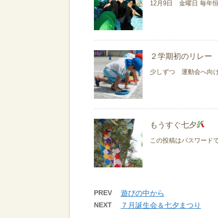
12月9日 金曜日 毎年恒
２学期初のリレー
少しずつ 運動会へ向けて
もうすぐ七夕
この投稿はパスワード
PREV
遊びの中から
NEXT
７月誕生会＆七夕まつり