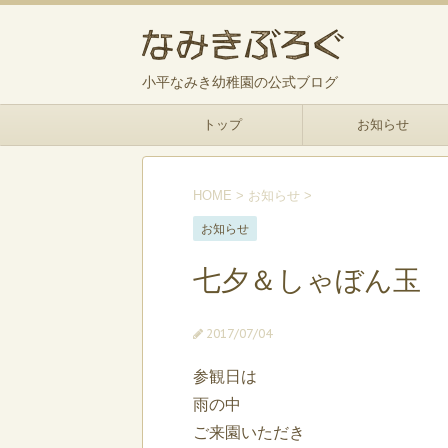
小平なみき幼稚園の公式ブログ
トップ
お知らせ
HOME
>
お知らせ
>
お知らせ
七夕＆しゃぼん玉
2017/07/04
参観日は
雨の中
ご来園いただき