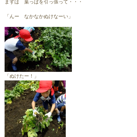
まずは 葉っぱを引っ張って・・・
「んー なかなかぬけなーい」
「ぬけたー！」