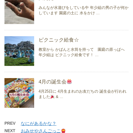
みんなが水遊びをしている中 年少組の男の子が何か
しています 園庭の土に 水をかけ ...
ピクニック給食☆
教室から かばんと水筒を持って 園庭の原っぱへ
年少組は ピクニック給食です！ ...
4月の誕生会
4月25日に 4月生まれのお友だちの 誕生会が行われ
ました
& ...
PREV
なにがあるかな？
NEXT
おみせやさんごっこ