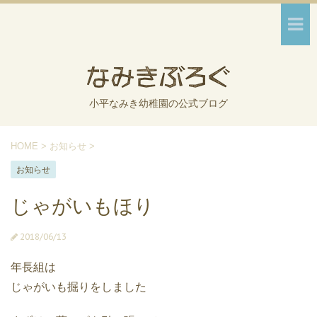
小平なみき幼稚園の公式ブログ
HOME
>
お知らせ
>
お知らせ
じゃがいもほり
2018/06/13
年長組は
じゃがいも掘りをしました