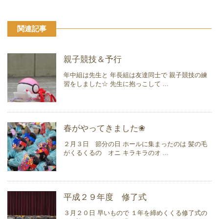
関連記事
親子競技＆予行
年中組は先生と 年長組は友達同士で 親子競技の練
習をしました☆ 先生に抱っこして ...
春がやってきました❀
２月３日 節分の日 ホールに集まったのは 髪の毛
がくるくるの オニ キラキラのオ ...
平成２９年度 修了式
３月２０日 早いもので １年を締めくくる修了式の