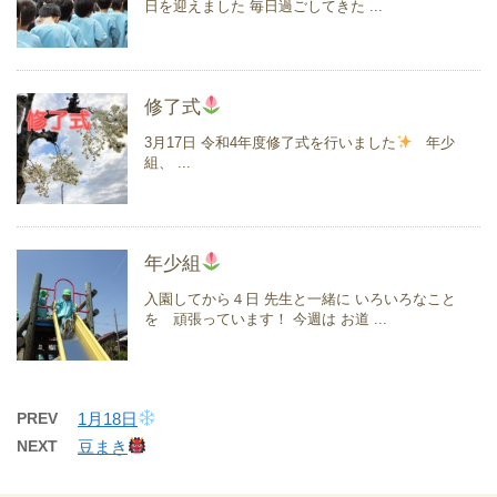
日を迎えました 毎日過ごしてきた ...
修了式
3月17日 令和4年度修了式を行いました
年少
組、 ...
年少組
入園してから４日 先生と一緒に いろいろなこと
を 頑張っています！ 今週は お道 ...
PREV
1月18日
NEXT
豆まき