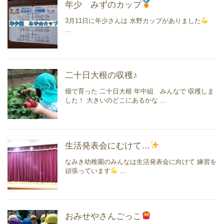
年少 みずのカップ
3月11日に年少さんは 水野カップがありました
...
二十日大根の収穫♪
畑で育った 二十日大根 年中組 みんなで 収穫しま
した！ 大きいのどこにあるかな ...
生活発表会にむけて…
なみき幼稚園のみんなは生活発表会に向けて 練習を
頑張っています
...
おみせやさんごっこ