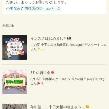
ださい。よろしくお願いいたします。
小平なみき幼稚園のホームページ
新着記事
インスタはじめました
この度 小平なみき幼稚園の Instagramがスタートしま
した
...
5月の誕生会
5月15日 幼稚園のホールにて 5月の誕生会が行われま
した
& ...
年中組・二十日大根の種まきへ…