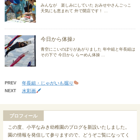
みんなが 楽しみにしていた おみせやさんごっこ
天気にも恵まれて 外で開店です！ ...
今日から体操♪
青空にこいのぼりがあがりました 年中組と年長組は
その下で 今日から らーめん体操 ...
PREV
年長組・じゃがいも掘り
NEXT
水彩画
プロフィール
この度、小平なみき幼稚園のブログを新設いたしました。
園の情報を発信して参りますので、どうぞご覧になってく